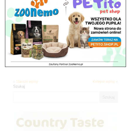
Prawdziwa uczta z natury! Country Taste
Wołowina dla Twojego psa w ZooNemo – z
darmową dostawą do domu!
utworzone przez
ZooNemo
|
gru 19, 2025
|
Country
Taste
9🥩 Twój pies marzy o smaku prawdziwej wołowiny? Podaruj mu
Country Taste! Czy wiesz, że kluczem do zdrowia i niespożytej
energii Twojego czworonoga jest dieta oparta na naturze? W
ZooNemo doskonale o tym wiemy, dlatego do naszej oferty
wybraliśmy absolutny hit –...
« Starsze wpisy
Kolejne wpisy »
Szukaj