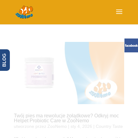
BLOG
Twój pies ma rewolucje żołądkowe? Odkryj moc
Helpet Probiotic Care w ZooNemo
utworzone przez
ZooNemo
|
sty 4, 2026
|
Country Taste