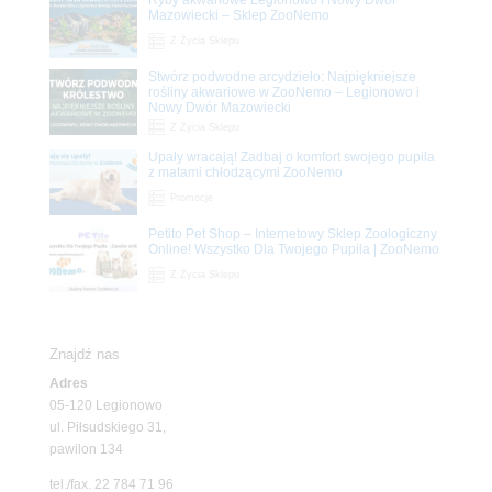
Mazowiecki – Sklep ZooNemo
Z Życia Sklepu
Stwórz podwodne arcydzieło: Najpiękniejsze
rośliny akwariowe w ZooNemo – Legionowo i
Nowy Dwór Mazowiecki
Z Życia Sklepu
Upały wracają! Zadbaj o komfort swojego pupila
z matami chłodzącymi ZooNemo
Promocje
Petito Pet Shop – Internetowy Sklep Zoologiczny
Online! Wszystko Dla Twojego Pupila | ZooNemo
Z Życia Sklepu
Znajdź nas
Adres
05-120 Legionowo
ul. Piłsudskiego 31,
pawilon 134
tel./fax. 22 784 71 96