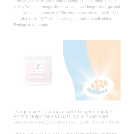
8Problemy z brzuchem u pupila? Mamy na to naturalny sposób!
🐾 Czy Twój pies zmaga się z nawracającymi biegunkami, gazami
lub osłabioną odpornością? Zdrowie zaczyna się w jelitach – i to
nie tylko u ludzi! W ZooNemo wiemy, jak zadbać o mikrobiom
Twojego czworonoga....
Lśniąca sierść i zdrowa skóra Twojego pupila?
Poznaj Helpet Skin&Coat Care w ZooNemo!
utworzone przez
ZooNemo
|
sty 2, 2026
|
Country Taste