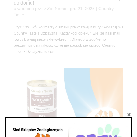
do domu!
utworzone przez
ZooNemo
|
gru 21, 2025
|
Country
Taste
12🌿 Czy Twój kot marzy o smaku prawdziwej natury? Podaruj mu
Country Taste z Dziczyzną! Każdy koci opiekun wie, że nasi mali
łowcy bywają niezwykle wybredni. Dlatego w ZooNemo
postawiliśmy na jakość, której nie sposób się oprzeć. Country
Taste z Dziczyzną to coś...