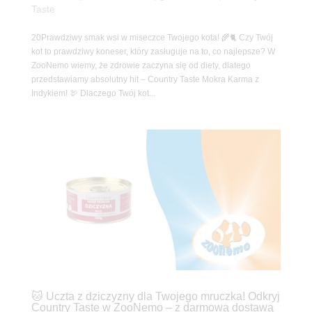
Taste
20Prawdziwy smak wsi w miseczce Twojego kota! 🌾🐈 Czy Twój
kot to prawdziwy koneser, który zasługuje na to, co najlepsze? W
ZooNemo wiemy, że zdrowie zaczyna się od diety, dlatego
przedstawiamy absolutny hit – Country Taste Mokra Karma z
Indykiem! 🦃 Dlaczego Twój kot...
🐱 Uczta z dziczyzny dla Twojego mruczka! Odkryj
Country Taste w ZooNemo – z darmową dostawą