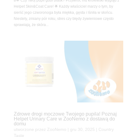
8🌟 Czy Twój pupil gubi blask? Przywróć mu królewski wygląd z
Helpet Skin&Coat Care! 🌟 Każdy właściciel marzy o tym, by
sierść jego czworonoga była miękka, gęsta i lśniła w słońcu.
Niestety, zmiany pór roku, stres czy błędy żywieniowe często
sprawiają, że skóra...
Zdrowe drogi moczowe Twojego pupila! Poznaj
Helpet Urinary Care w ZooNemo z dostawą do
domu
utworzone przez
ZooNemo
|
gru 30, 2025
|
Country
Taste