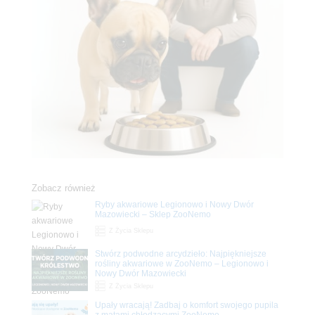
Zobacz również
Ryby akwariowe Legionowo i Nowy Dwór
Mazowiecki – Sklep ZooNemo
Z Życia Sklepu
Stwórz podwodne arcydzieło: Najpiękniejsze
rośliny akwariowe w ZooNemo – Legionowo i
Nowy Dwór Mazowiecki
Z Życia Sklepu
Upały wracają! Zadbaj o komfort swojego pupila
z matami chłodzącymi ZooNemo