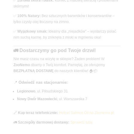
✅
Zdrowa skóra i blask:
Koniec z matową sierścią i problemami
skórnymi!
✅
100% Natury:
Bez sztucznych barwników i konserwantów –
tylko czysty olej tłoczony na zimno.
✅
Wyjątkowy smak:
Idealny dla „niejadków” – wystarczy polać
nim suchą karmę, by zniknęła z miski w mgnieniu oka!
🚛 Dostarczymy go pod Twoje drzwi!
Nie masz czasu na wizytę w sklepie? Żaden problem! W
ZooNemo
dbamy o Twój komfort. Pamiętaj, że oferujemy
BEZPŁATNĄ DOSTAWĘ
do naszych klientów! 🏠📦
📍
Odwiedź nas stacjonarnie:
Legionowo
, ul. Piłsudskiego 31
Nowy Dwór Mazowiecki
, ul. Warszawska 7
🔗
Kup teraz telefonicznie:
Helpet Salmon Oil na Zoonemo.pl
🚛
Szczegóły darmowej dostawy:
Sprawdź tutaj