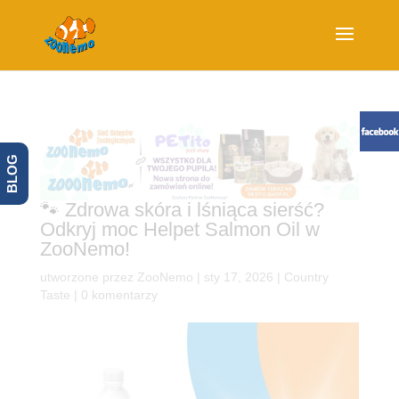
BLOG
🐾 Zdrowa skóra i lśniąca sierść?
Odkryj moc Helpet Salmon Oil w
ZooNemo!
utworzone przez
ZooNemo
|
sty 17, 2026
|
Country
Taste
|
0 komentarzy