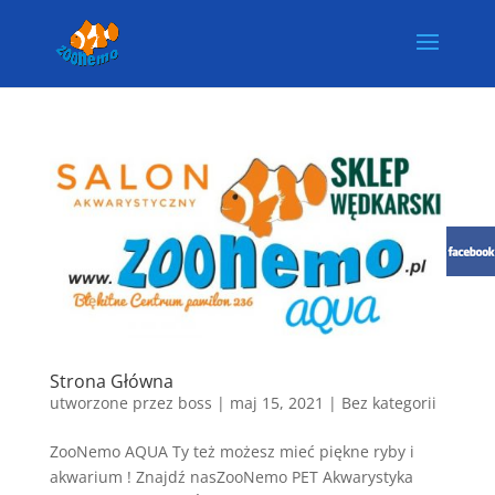
Strona Główna
utworzone przez
boss
|
maj 15, 2021
| Bez kategorii
ZooNemo AQUA Ty też możesz mieć piękne ryby i
akwarium ! Znajdź nasZooNemo PET Akwarystyka