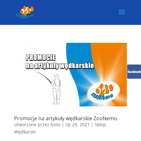
Promocje na artykuły wędkarskie ZooNemo
utworzone przez
boss
|
lip 29, 2021
|
Sklep
Wędkarski