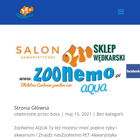
Strona Główna
utworzone przez
boss
|
maj 15, 2021
| Bez kategorii
ZooNemo AQUA Ty też możesz mieć piękne ryby i
akwarium ! Znajdź nasZooNemo PET Akwarystyka