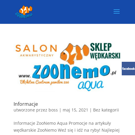
Informacje
utworzone przez
boss
|
maj 15, 2021
| Bez kategorii
Informacje ZooNemo Aqua Promocje na artykuły
wędkarskie ZooNemo Weź się i idź na ryby! Najlepiej