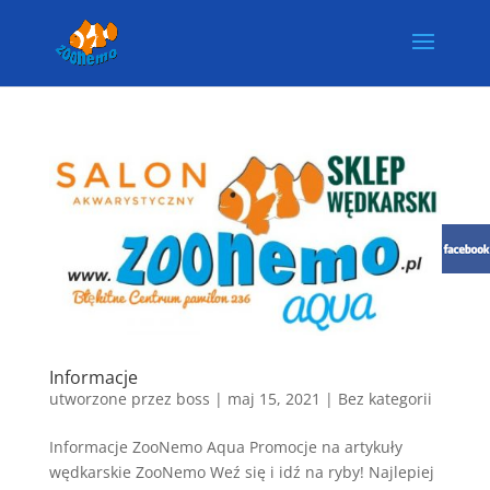
Informacje
utworzone przez
boss
|
maj 15, 2021
| Bez kategorii
Informacje ZooNemo Aqua Promocje na artykuły
wędkarskie ZooNemo Weź się i idź na ryby! Najlepiej