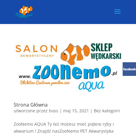
Strona Główna
utworzone przez
boss
|
maj 15, 2021
| Bez kategorii
ZooNemo AQUA Ty też możesz mieć piękne ryby i
akwarium ! Znajdź nasZooNemo PET Akwarystyka