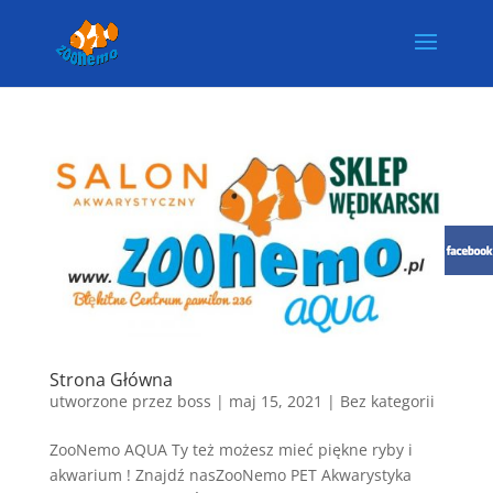
Strona Główna
utworzone przez
boss
|
maj 15, 2021
| Bez kategorii
ZooNemo AQUA Ty też możesz mieć piękne ryby i
akwarium ! Znajdź nasZooNemo PET Akwarystyka