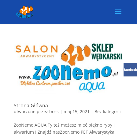
Strona Główna
utworzone przez
boss
|
maj 15, 2021
| Bez kategorii
ZooNemo AQUA Ty też możesz mieć piękne ryby i
akwarium ! Znajdź nasZooNemo PET Akwarystyka