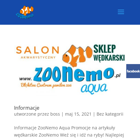
Informacje
utworzone przez
boss
|
maj 15, 2021
| Bez kategorii
Informacje ZooNemo Aqua Promocje na artykuły
wędkarskie ZooNemo Weź się i idź na ryby! Najlepiej