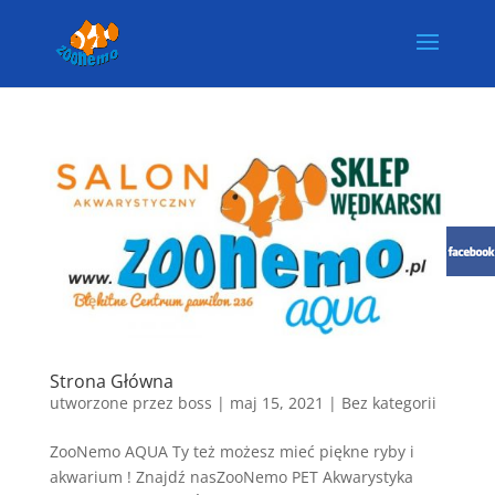
Strona Główna
utworzone przez
boss
|
maj 15, 2021
| Bez kategorii
ZooNemo AQUA Ty też możesz mieć piękne ryby i
akwarium ! Znajdź nasZooNemo PET Akwarystyka