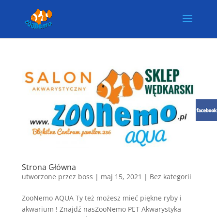
Strona Główna
utworzone przez
boss
|
maj 15, 2021
| Bez kategorii
ZooNemo AQUA Ty też możesz mieć piękne ryby i
akwarium ! Znajdź nasZooNemo PET Akwarystyka