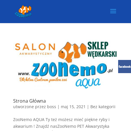
Strona Główna
utworzone przez
boss
|
maj 15, 2021
| Bez kategorii
ZooNemo AQUA Ty też możesz mieć piękne ryby i
akwarium ! Znajdź nasZooNemo PET Akwarystyka