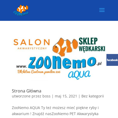
Strona Główna
utworzone przez
boss
|
maj 15, 2021
| Bez kategorii
ZooNemo AQUA Ty też możesz mieć piękne ryby i
akwarium ! Znajdź nasZooNemo PET Akwarystyka