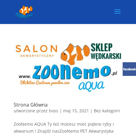
Strona Główna
utworzone przez
boss
|
maj 15, 2021
| Bez kategorii
ZooNemo AQUA Ty też możesz mieć piękne ryby i
akwarium ! Znajdź nasZooNemo PET Akwarystyka