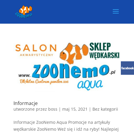
Informacje
utworzone przez
boss
|
maj 15, 2021
| Bez kategorii
Informacje ZooNemo Aqua Promocje na artykuły
wędkarskie ZooNemo Weź się i idź na ryby! Najlepiej