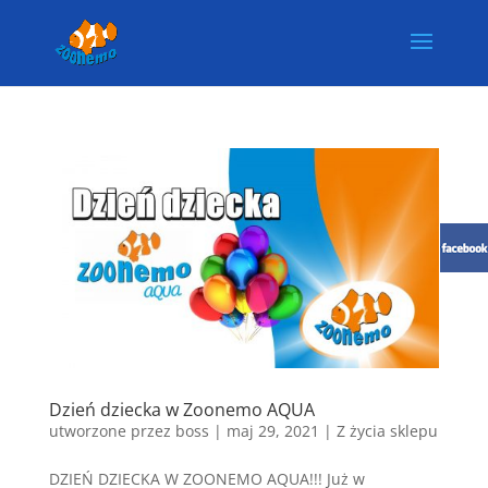
Dzień dziecka w Zoonemo AQUA
utworzone przez
boss
|
maj 29, 2021
|
Z życia sklepu
DZIEŃ DZIECKA W ZOONEMO AQUA!!! Już w