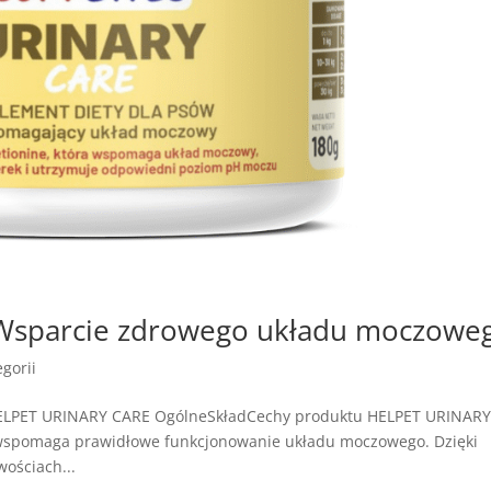
Wsparcie zdrowego układu moczowe
gorii
HELPET URINARY CARE OgólneSkładCechy produktu HELPET URINAR
 wspomaga prawidłowe funkcjonowanie układu moczowego. Dzięki
ościach...