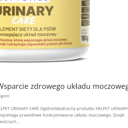
Wsparcie zdrowego układu moczowe
gorii
HELPET URINARY CARE OgólneSkładCechy produktu HELPET URINAR
 wspomaga prawidłowe funkcjonowanie układu moczowego. Dzięki
ościach...