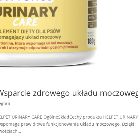
Wsparcie zdrowego układu moczowe
gorii
HELPET URINARY CARE OgólneSkładCechy produktu HELPET URINAR
 wspomaga prawidłowe funkcjonowanie układu moczowego. Dzięki
ościach...