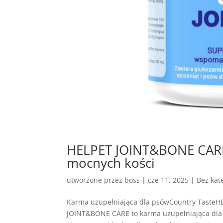
HELPET JOINT&BONE CARE 
mocnych kości
utworzone przez
boss
|
cze 11, 2025
| Bez kate
Karma uzupełniająca dla psówCountry Taste
JOINT&BONE CARE to karma uzupełniająca dla 