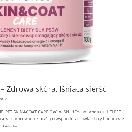
Zdrowa skóra, lśniąca sierść
gorii
e HELPET SKIN&COAT CARE OgólneSkładCechy produktu HELPET
sów, opracowana z myślą o wsparciu zdrowia skóry i poprawie
łososia...