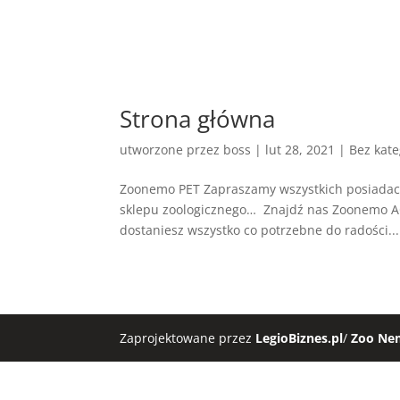
Strona główna
utworzone przez
boss
|
lut 28, 2021
| Bez kate
Zoonemo PET Zapraszamy wszystkich posiadacz
sklepu zoologicznego… Znajdź nas Zoonemo A
dostaniesz wszystko co potrzebne do radości...
Zaprojektowane przez
LegioBiznes.pl
/
Zoo Ne