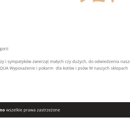
gorii
y i sympatyków zwierząt małych czy dużych, do odwiedzenia nas
QUA Wyposażenie i pokarm dla kotów i psów W naszych sklepach
mo
wszelkie prawa zastrzeżone