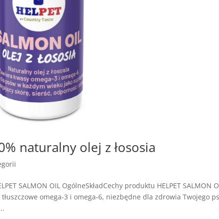
 naturalny olej z łososia
gorii
HELPET SALMON OIL OgólneSkładCechy produktu HELPET SALMON OI
asy tłuszczowe omega-3 i omega-6, niezbędne dla zdrowia Twojego ps
..