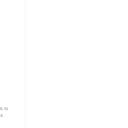
L to
a.