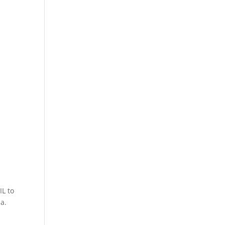
L to
a.