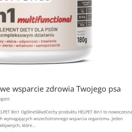
we wsparcie zdrowia Twojego psa
gorii
ELPET 8in1 OgólneSkładCechy produktu HELPET 8in1 to nowoczesn
ach wymagających wszechstronnego wsparcia organizmu. Jeden
ktywnych, które...