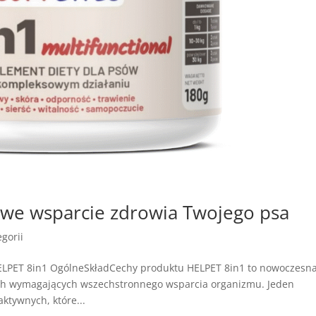
we wsparcie zdrowia Twojego psa
gorii
ELPET 8in1 OgólneSkładCechy produktu HELPET 8in1 to nowoczesn
ach wymagających wszechstronnego wsparcia organizmu. Jeden
ktywnych, które...