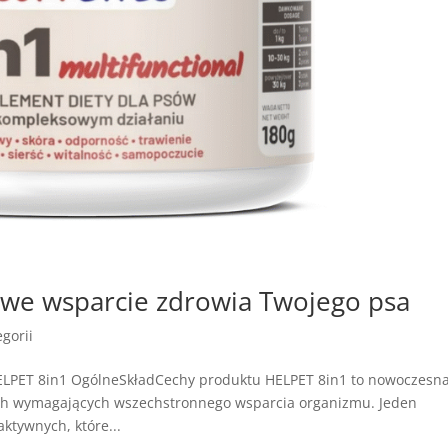
we wsparcie zdrowia Twojego psa
gorii
ELPET 8in1 OgólneSkładCechy produktu HELPET 8in1 to nowoczesn
ach wymagających wszechstronnego wsparcia organizmu. Jeden
ktywnych, które...