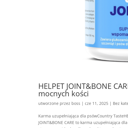
HELPET JOINT&BONE CARE 
mocnych kości
utworzone przez
boss
|
cze 11, 2025
| Bez kate
Karma uzupełniająca dla psówCountry Taste
JOINT&BONE CARE to karma uzupełniająca dla 