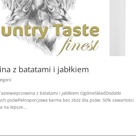
na z batatami i jabłkiem
egorii
astewieprzowina z batatami i jabłkiem OgólneSkładDodatki
łych psówPełnoporcjowa karma bez zbóż dla psów. 50% zawartości
a na lepsze...