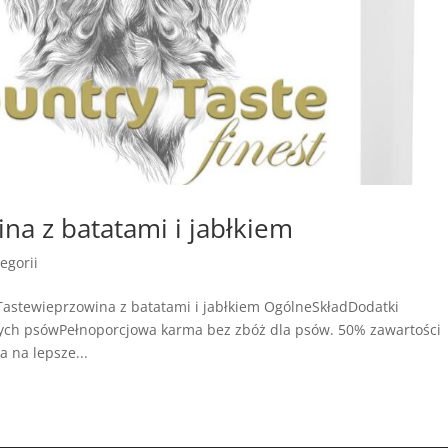
na z batatami i jabłkiem
egorii
astewieprzowina z batatami i jabłkiem OgólneSkładDodatki
łych psówPełnoporcjowa karma bez zbóż dla psów. 50% zawartości
a na lepsze...