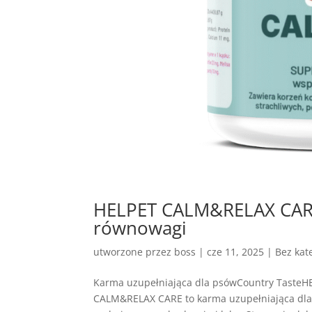
HELPET CALM&RELAX CARE 
równowagi
utworzone przez
boss
|
cze 11, 2025
| Bez kate
Karma uzupełniająca dla psówCountry Taste
CALM&RELAX CARE to karma uzupełniająca dla 