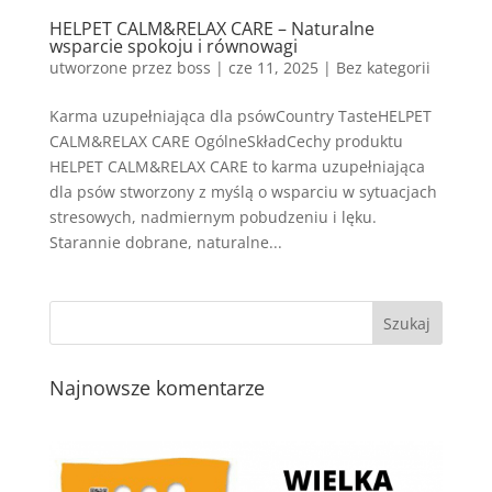
HELPET CALM&RELAX CARE – Naturalne
wsparcie spokoju i równowagi
utworzone przez
boss
|
cze 11, 2025
| Bez kategorii
Karma uzupełniająca dla psówCountry TasteHELPET
CALM&RELAX CARE OgólneSkładCechy produktu
HELPET CALM&RELAX CARE to karma uzupełniająca
dla psów stworzony z myślą o wsparciu w sytuacjach
stresowych, nadmiernym pobudzeniu i lęku.
Starannie dobrane, naturalne...
Najnowsze komentarze