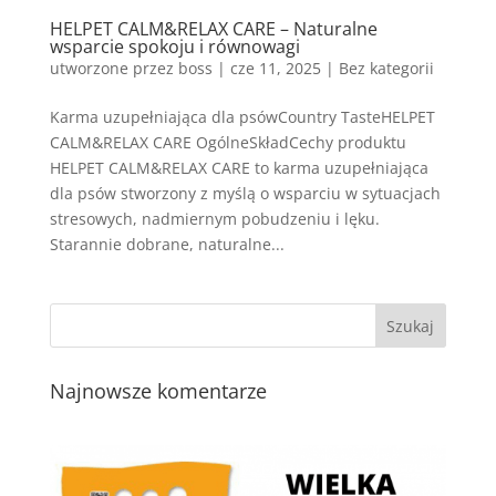
HELPET CALM&RELAX CARE – Naturalne
wsparcie spokoju i równowagi
utworzone przez
boss
|
cze 11, 2025
| Bez kategorii
Karma uzupełniająca dla psówCountry TasteHELPET
CALM&RELAX CARE OgólneSkładCechy produktu
HELPET CALM&RELAX CARE to karma uzupełniająca
dla psów stworzony z myślą o wsparciu w sytuacjach
stresowych, nadmiernym pobudzeniu i lęku.
Starannie dobrane, naturalne...
Najnowsze komentarze