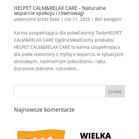
HELPET CALM&RELAX CARE – Naturalne
wsparcie spokoju i równowagi
utworzone przez
boss
|
cze 11, 2025
| Bez kategorii
Karma uzupełniająca dla psówCountry TasteHELPET
CALM&RELAX CARE OgólneSkładCechy produktu
HELPET CALM&RELAX CARE to karma uzupełniająca
dla psów stworzony z myślą o wsparciu w sytuacjach
stresowych, nadmiernym pobudzeniu i lęku.
Starannie dobrane, naturalne...
Najnowsze komentarze