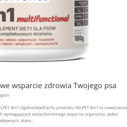
we wsparcie zdrowia Twojego psa
gorii
ELPET 8in1 OgólneSkładCechy produktu HELPET 8in1 to nowoczesn
ach wymagających wszechstronnego wsparcia organizmu. Jeden
ktywnych, które...