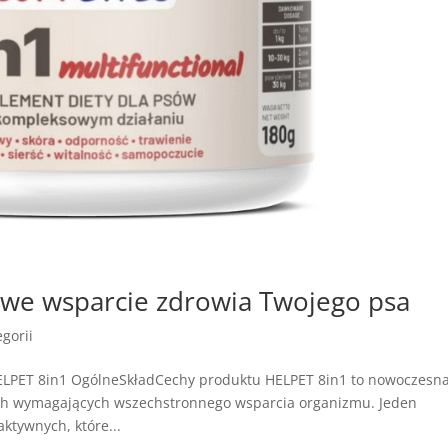
we wsparcie zdrowia Twojego psa
gorii
ELPET 8in1 OgólneSkładCechy produktu HELPET 8in1 to nowoczesn
ach wymagających wszechstronnego wsparcia organizmu. Jeden
ktywnych, które...