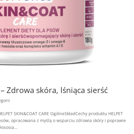
Zdrowa skóra, lśniąca sierść
gorii
e HELPET SKIN&COAT CARE OgólneSkładCechy produktu HELPET
sów, opracowana z myślą o wsparciu zdrowia skóry i poprawie
łososia...