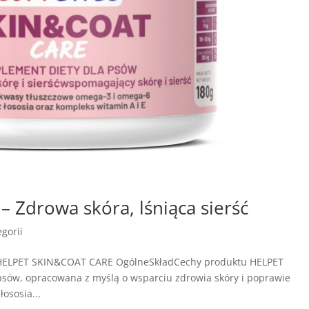
Zdrowa skóra, lśniąca sierść
gorii
e HELPET SKIN&COAT CARE OgólneSkładCechy produktu HELPET
sów, opracowana z myślą o wsparciu zdrowia skóry i poprawie
łososia...