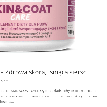
Zdrowa skóra, lśniąca sierść
gorii
e HELPET SKIN&COAT CARE OgólneSkładCechy produktu HELPET
sów, opracowana z myślą o wsparciu zdrowia skóry i poprawie
łososia...