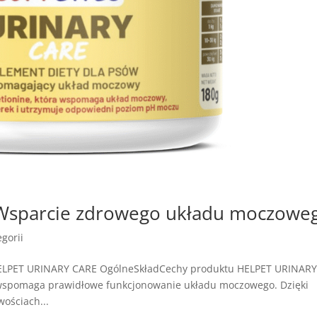
Wsparcie zdrowego układu moczowe
gorii
HELPET URINARY CARE OgólneSkładCechy produktu HELPET URINAR
 wspomaga prawidłowe funkcjonowanie układu moczowego. Dzięki
ościach...