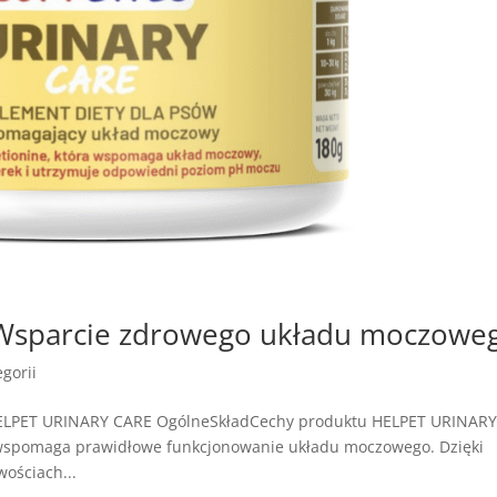
Wsparcie zdrowego układu moczowe
gorii
HELPET URINARY CARE OgólneSkładCechy produktu HELPET URINAR
 wspomaga prawidłowe funkcjonowanie układu moczowego. Dzięki
ościach...