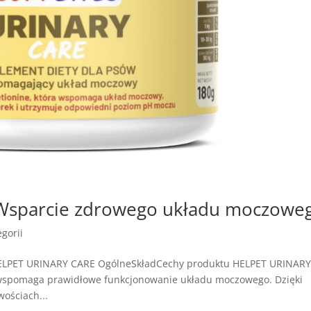
Wsparcie zdrowego układu moczowe
gorii
HELPET URINARY CARE OgólneSkładCechy produktu HELPET URINAR
 wspomaga prawidłowe funkcjonowanie układu moczowego. Dzięki
ościach...