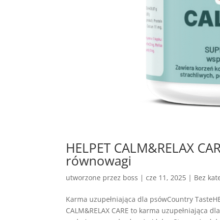
HELPET CALM&RELAX CARE 
równowagi
utworzone przez
boss
|
cze 11, 2025
| Bez kate
Karma uzupełniająca dla psówCountry Taste
CALM&RELAX CARE to karma uzupełniająca dla 