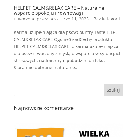
HELPET CALM&RELAX CARE – Naturalne
wsparcie spokoju i równowagi
utworzone przez
boss
|
cze 11, 2025
| Bez kategorii
Karma uzupełniająca dla psówCountry TasteHELPET
CALM&RELAX CARE OgólneSkładCechy produktu
HELPET CALM&RELAX CARE to karma uzupełniająca
dla psów stworzony z myślą o wsparciu w sytuacjach
stresowych, nadmiernym pobudzeniu i lęku.
Starannie dobrane, naturalne...
Najnowsze komentarze