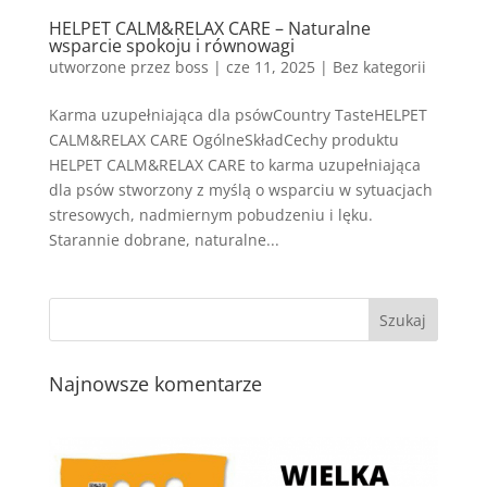
HELPET CALM&RELAX CARE – Naturalne
wsparcie spokoju i równowagi
utworzone przez
boss
|
cze 11, 2025
| Bez kategorii
Karma uzupełniająca dla psówCountry TasteHELPET
CALM&RELAX CARE OgólneSkładCechy produktu
HELPET CALM&RELAX CARE to karma uzupełniająca
dla psów stworzony z myślą o wsparciu w sytuacjach
stresowych, nadmiernym pobudzeniu i lęku.
Starannie dobrane, naturalne...
Najnowsze komentarze