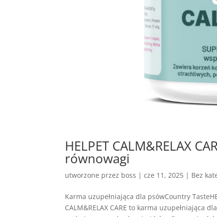
HELPET CALM&RELAX CARE 
równowagi
utworzone przez
boss
|
cze 11, 2025
| Bez kate
Karma uzupełniająca dla psówCountry Taste
CALM&RELAX CARE to karma uzupełniająca dla 