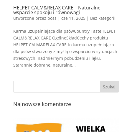
HELPET CALM&RELAX CARE – Naturalne
wsparcie spokoju i równowagi
utworzone przez
boss
|
cze 11, 2025
| Bez kategorii
Karma uzupełniająca dla psówCountry TasteHELPET
CALM&RELAX CARE OgólneSkładCechy produktu
HELPET CALM&RELAX CARE to karma uzupełniająca
dla psów stworzony z myślą o wsparciu w sytuacjach
stresowych, nadmiernym pobudzeniu i lęku.
Starannie dobrane, naturalne...
Najnowsze komentarze