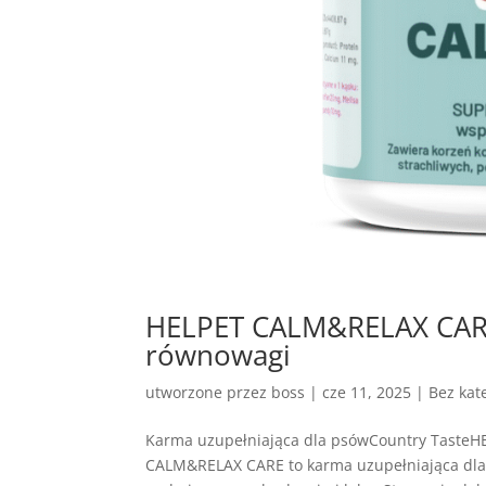
HELPET CALM&RELAX CARE 
równowagi
utworzone przez
boss
|
cze 11, 2025
| Bez kate
Karma uzupełniająca dla psówCountry Taste
CALM&RELAX CARE to karma uzupełniająca dla 